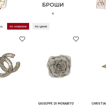
БРОШИ
6
ка:
по новизне
по цене
GIUSEPPE DI MORABITO
CHRISTIA