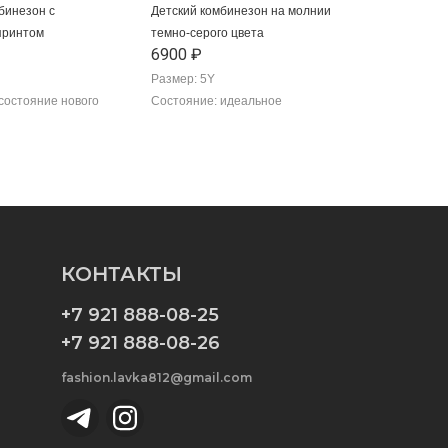
бинезон с
Детский комбинезон на молнии
принтом
темно-серого цвета
6900 ₽
Размер: 5Y
состояние нового
Состояние: идеальное
КОНТАКТЫ
+7 921 888-08-25
+7 921 888-08-26
fashion.lavka812@gmail.com