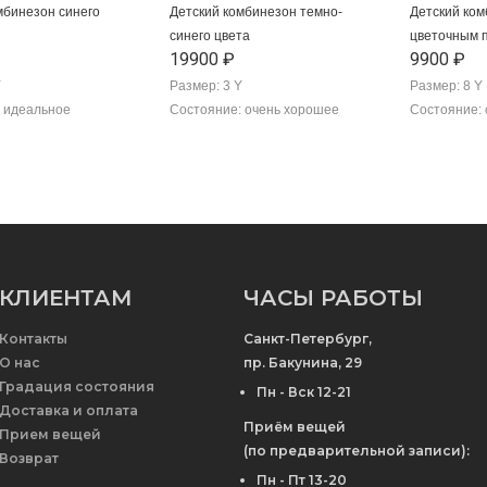
мбинезон синего
Детский комбинезон темно-
Детский ком
синего цвета
цветочным 
19900 ₽
9900 ₽
Y
Размер: 3 Y
Размер: 8 Y
 идеальное
Состояние: очень хорошее
Состояние: 
КЛИЕНТАМ
ЧАСЫ РАБОТЫ
Контакты
Санкт-Петербург,
О нас
пр. Бакунина, 29
Градация состояния
Пн - Вск 12-21
Доставка и оплата
Приём вещей
Прием вещей
(по предварительной записи):
Возврат
Пн - Пт 13-20