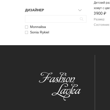
Детский р
хомут с цв
ДИЗАЙНЕР
3900 ₽
Размер:
Состояние:
Monnalisa
Sonia Rykiel