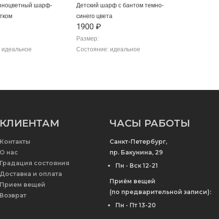
азноцветный шарф-
Детский шарф с бантом темно-
етком
синего цвета
1900 ₽
Размер:
 идеальное
Состояние: идеальное
КЛИЕНТАМ
ЧАСЫ РАБОТЫ
Контакты
Санкт-Петербург,
О нас
пр. Бакунина, 29
Градация состояния
Пн - Вск 12-21
Доставка и оплата
Приём вещей
Прием вещей
(по предварительной записи):
Возврат
Пн - Пт 13-20