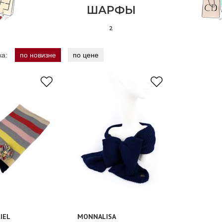
ШАРФЫ
2
ка:
по новизне
по цене
IEL
MONNALISA