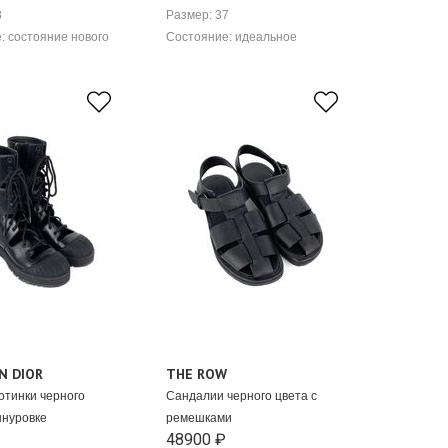
8
Размер: 37
: состояние нового
Состояние: идеальное
N DIOR
THE ROW
отинки черного
Сандалии черного цвета с
шнуровке
ремешками
48900 ₽