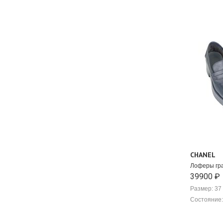
Marni
Mattia Capezzani
Max Mara
Mes Demoiselles
MICHAEL by Michael Kors
Missoni
MiuMiu
Moncler
Moschino
MSGM
N21
Neous
Nike
Nina Ricci
CHANEL
Off-White
Olivia von Halle
Лоферы гр
39900 ₽
Oscar Tiye
Paris Texas
Размер: 37
PAROSH
Состояние:
PETAR PETROV
Peter Do