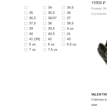
15900 ₽
Amiri
34
34,5
Ann Demeulemeester
Размер: 38
35
35,5
36
APERLAI
Состояние:
36,5
36/37
37
Aquazzura
37,5
38
38,5
Axel Arigato
39
39,5
4 us
Balenciaga
40
40,5
41
Bally
41 (39)
42
43
Balmain x Giuseppe Zanotti
5 us
6 us
6,5 us
Bottega Veneta
7 us
7,5 us
Brian Atwood
Brunello Cucinelli
Burberry
By Far
Calvin Klein
Camilla Skovgaard
Carolina Herrera
Casadei
Celine
VALENTI
Chanel
Слипоны из
Charlotte Olympia
хаки