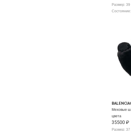
Размер: 39
Gabriela Hearst
Состояние:
Galucci
Gedebe
GIA BORGHINI
Giamba
Giambattista Valli
Gian Franco Ferre
Gianvito Rossi
Giuseppe Zanotti
Givenchy
Golden Goose
Gucci
Hermes
Inuikii
Isabel Marant
Isabel Marant Etoile
BALENCIA
JIGSAW
Меховые ш
Jil Sander
цвета
Jil Sander Navy
35500 ₽
Jimmy Choo
Размер: 37