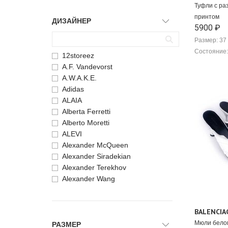
Туфли с ра
принтом
ДИЗАЙНЕР
5900 ₽
Размер: 37
Состояние:
12storeez
A.F. Vandevorst
A.W.A.K.E.
Adidas
ALAIA
Alberta Ferretti
Alberto Moretti
ALEVI
Alexander McQueen
Alexander Siradekian
Alexander Terekhov
Alexander Wang
Alexandre Birman
Alexandre Vauthier
BALENCIA
Altuzarra
Amina Muaddi
Мюли белог
РАЗМЕР