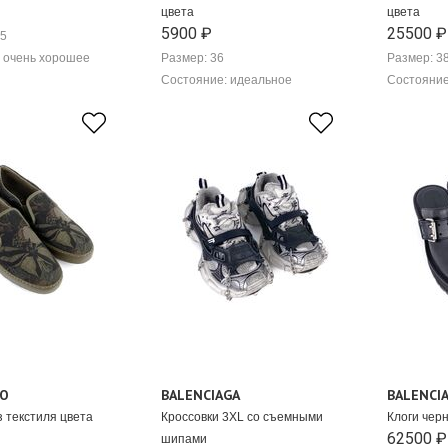
цвета
цвета
5900 ₽
25500 ₽
,5
 очень хорошее
Размер: 36
Размер: 3
Состояние: идеальное
Состояние
NO
BALENCIAGA
BALENCI
 текстиля цвета
Кроссовки 3XL со съемными
Клоги чер
62500 ₽
шипами