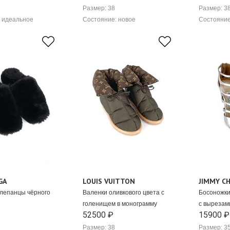
Размер: 38
Размер: 3
 идеальное
Состояние: новое
Состояние
GA
LOUIS VUITTON
JIMMY C
лепанцы чёрного
Валенки оливкового цвета с
Босоножки
голенищем в монограмму
с вырезам
52500 ₽
15900 ₽
Размер: 38
Размер: 3