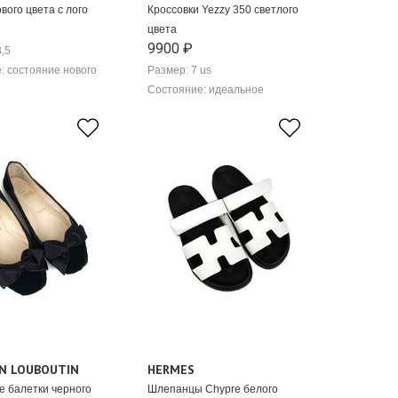
вого цвета с лого
Кроссовки Yezzy 350 светлого
цвета
9900 ₽
8,5
: состояние нового
Размер: 7 us
Состояние: идеальное
AN LOUBOUTIN
HERMES
 балетки черного
Шлепанцы Chypre белого