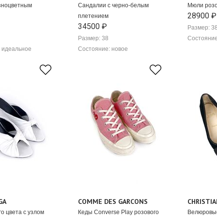
зноцветным
Сандалии с черно-белым
Мюли розо
28900 ₽
плетением
34500 ₽
Размер: 3
Размер: 38
Состояние
 идеальное
Состояние: новое
GA
COMME DES GARCONS
CHRISTI
о цвета с узлом
Кеды Converse Play розового
Велюровые