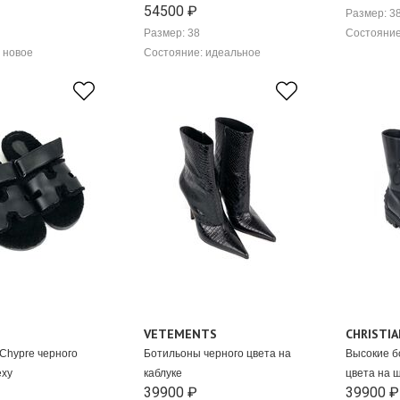
54500 ₽
Размер: 3
Размер: 38
Состояние
 новое
Состояние: идеальное
VETEMENTS
CHRISTIA
Chypre черного
Ботильоны черного цвета на
Высокие б
еху
каблуке
цвета на 
39900 ₽
39900 ₽