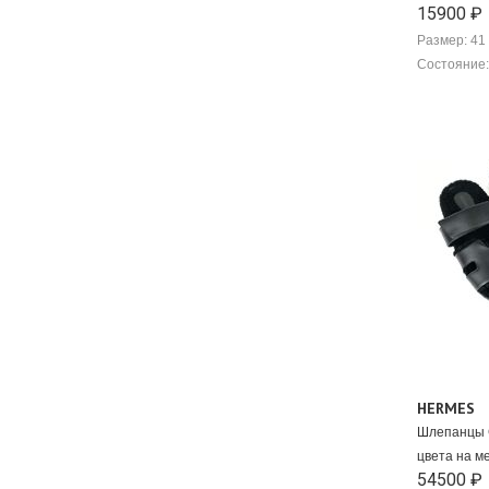
Chloe
15900 ₽
Christian Dior
Размер: 41
Christian Louboutin
Состояние:
Christopher Kane
CO
Comme des Garcons
Converse x Missoni
Cult Gaia
Derek Lam
Dion Lee
Dolce&Gabbana
Dries Van Noten
DsQuared
Emporio Armani
Eres
Ermanno Scervino
Etro
HERMES
Fabiana Filippi
Шлепанцы 
Fendi
цвета на м
Francesco Russo
54500 ₽
Frette