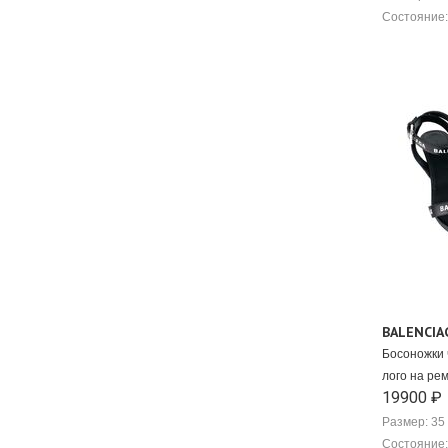
Kendall Kylie
Состояние:
Kenzo
Khaite
Kiton
Lanvin
Lauren Ralph Lauren
Laurence Dacade
Le Silla
LEMAIRE
Loewe
Loro Piana
Louis Vuitton
MACH & MACH
Magda Butrym
Maison Martin Margiela
BALENCIA
Maje
Босоножки 
MALONE Souliers
лого на ре
Manolo Blahnik
19900 ₽
Marc Jacobs
Размер: 35
Marco de Vincenzo
Состояние: