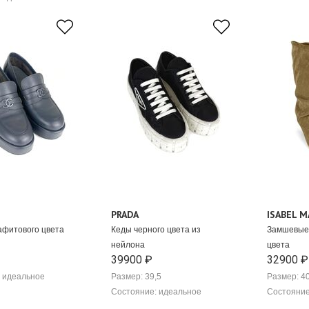
PRADA
ISABEL 
афитового цвета
Кеды черного цвета из
Замшевые 
нейлона
цвета
39900 ₽
32900 ₽
 идеальное
Размер: 39,5
Размер: 4
Состояние: идеальное
Состояние