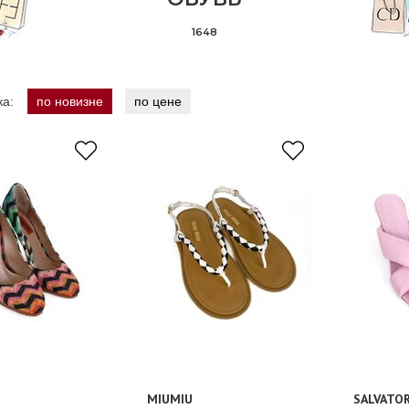
1648
ка:
по новизне
по цене
MIUMIU
SALVATO