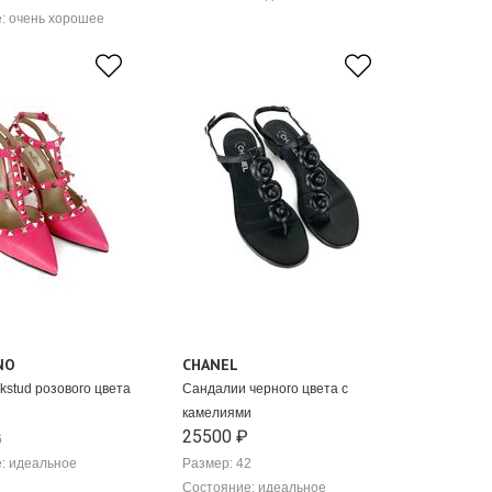
: очень хорошее
NO
CHANEL
kstud розового цвета
Сандалии черного цвета с
камелиями
25500 ₽
6
: идеальное
Размер: 42
Состояние: идеальное