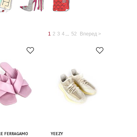
1
2
3
4
52
Вперед
>
...
RE FERRAGAMO
YEEZY