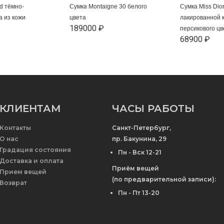
d тёмно-
Сумка Montaigne 30 белого
Сумка Miss Dior
а из кожи
цвета
лакированной 
189000 ₽
персикового цв
68900 ₽
КЛИЕНТАМ
ЧАСЫ РАБОТЫ
Контакты
Санкт-Петербург,
О нас
пр. Бакунина, 29
Градация состояния
Пн - Вск 12-21
Доставка и оплата
Приём вещей
Прием вещей
(по предварительной записи):
Возврат
Пн - Пт 13-20