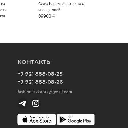
 из
Сумка Kan I черного цвета с
кожи
монограммой
89900 ₽
ета
КОНТАКТЫ
+7 921 888-08-25
+7 921 888-08-26
fashion.lavka812@gmail.com