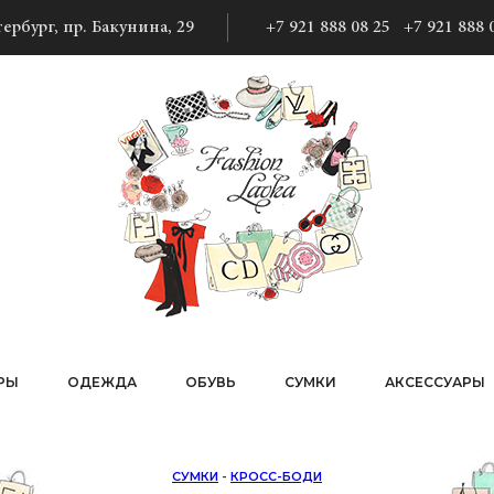
ербург, пр. Бакунина, 29
+7 921 888 08 25
+7 921 888 
РЫ
ОДЕЖДА
ОБУВЬ
СУМКИ
АКСЕССУАРЫ
СУМКИ
-
КРОСС-БОДИ