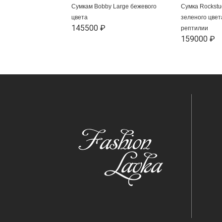
Сумкам Bobby Large бежевого
Сумка Rockstu
цвета
зеленого цвет
145500 ₽
рептилии
159000 ₽