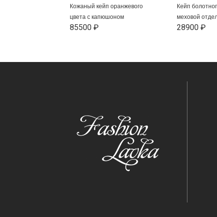
Кожаный кейп оранжевого
Кейп болотног
цвета с капюшоном
меховой отде
85500 ₽
28900 ₽