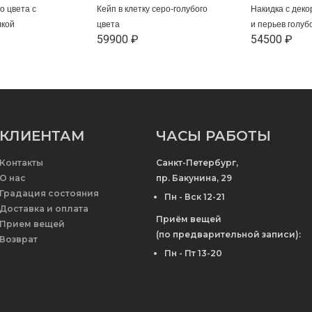
о цвета с
Кейп в клетку серо-голубого
Накидка с деко
лкой
цвета
и перьев голуб
59900 ₽
54500 ₽
КЛИЕНТАМ
ЧАСЫ РАБОТЫ
Контакты
Санкт-Петербург,
О нас
пр. Бакунина, 29
Градация состояния
Пн - Вск 12-21
Доставка и оплата
Приём вещей
Прием вещей
(по предварительной записи):
Возврат
Пн - Пт 13-20