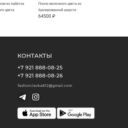
ром из пайеток
Пончо молочного цвета из
ого цвета
буклированной шерсти
64500 ₽
КОНТАКТЫ
+7 921 888-08-25
+7 921 888-08-26
fashion.lavka812@gmail.com