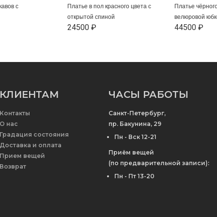
кавов с
Платье в пол красного цвета с
Платье чёрного
открытой спиной
велюровой юбк
24500 ₽
44500 ₽
КЛИЕНТАМ
ЧАСЫ РАБОТЫ
Контакты
Санкт-Петербург,
О нас
пр. Бакунина, 29
Градация состояния
Пн - Вск 12-21
Доставка и оплата
Приём вещей
Прием вещей
(по предварительной записи):
Возврат
Пн - Пт 13-20