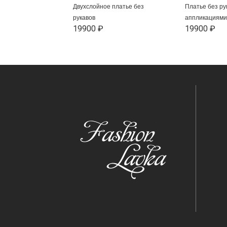
Двухслойное платье без
Платье без ру
рукавов
аппликациями
19900 ₽
19900 ₽