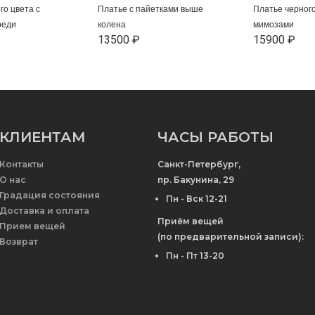
го цвета с
Платье с пайетками выше
Платье черного
реди
колена
мимозами
13500 ₽
15900 ₽
КЛИЕНТАМ
ЧАСЫ РАБОТЫ
Контакты
Санкт-Петербург,
О нас
пр. Бакунина, 29
Градация состояния
Пн - Вск 12-21
Доставка и оплата
Приём вещей
Прием вещей
(по предварительной записи):
Возврат
Пн - Пт 13-20