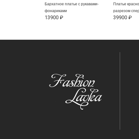
Бархатное платье с рукавами-
Платье красно
фонариками
разрезом спе
13900 ₽
39900 ₽