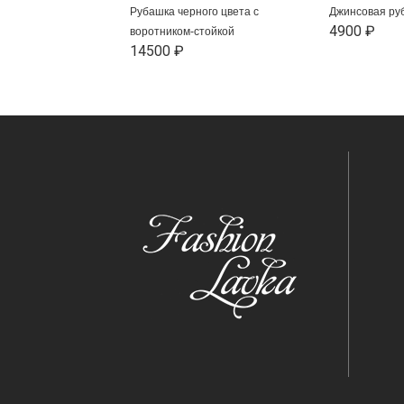
Рубашка черного цвета с
Джинсовая ру
4900 ₽
воротником-стойкой
14500 ₽