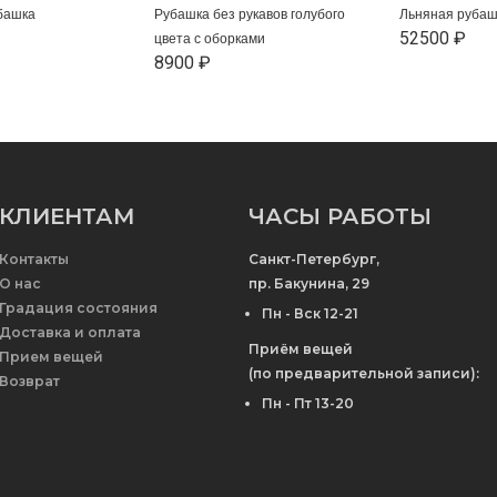
башка
Рубашка без рукавов голубого
Льняная рубаш
52500 ₽
цвета с оборками
8900 ₽
КЛИЕНТАМ
ЧАСЫ РАБОТЫ
Контакты
Санкт-Петербург,
О нас
пр. Бакунина, 29
Градация состояния
Пн - Вск 12-21
Доставка и оплата
Приём вещей
Прием вещей
(по предварительной записи):
Возврат
Пн - Пт 13-20