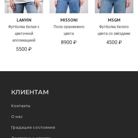
LANVIN
MISSONI
MSGM
Футболка белая с
Поло оранжевого
Футболка белого
цветочной
цвета
цвета со звёздами
аппликацией
8900 ₽
4500 ₽
5500 ₽
КЛИЕНТАМ
Контакты
О нас
Градация состояния