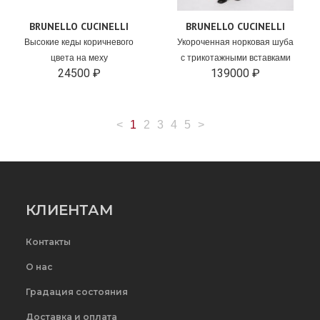
BRUNELLO CUCINELLI
BRUNELLO CUCINELLI
Высокие кеды коричневого
Укороченная норковая шуба
цвета на меху
с трикотажными вставками
24500 ₽
139000 ₽
<
1
2
3
4
5
>
КЛИЕНТАМ
Контакты
О нас
Градация состояния
Доставка и оплата