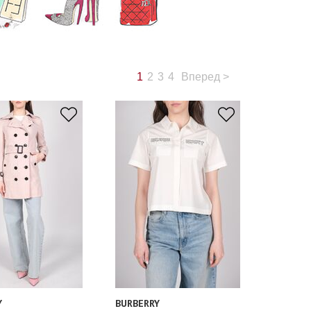
1
2
3
4
Вперед
>
Y
BURBERRY