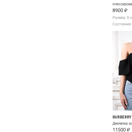
плиссиров
8900 ₽
Размер: 8 u
Состояние:
BURBERRY
Джемпер ас
11500 ₽