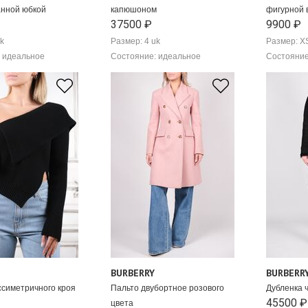
анной юбкой
капюшоном
фигурной 
37500 ₽
9900 ₽
k
Размер: 4 uk
Размер: XS
 идеальное
Состояние: идеальное
Состояние
BURBERRY
BURBERR
симетричного кроя
Пальто двубортное розового
Дубленка 
45500 ₽
цвета