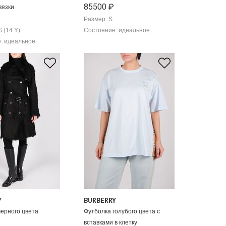
85500 ₽
вязки
Размер: S
 (14 Y)
Состояние: идеальное
: идеальное
Y
BURBERRY
черного цвета
Футболка голубого цвета с
вставками в клетку