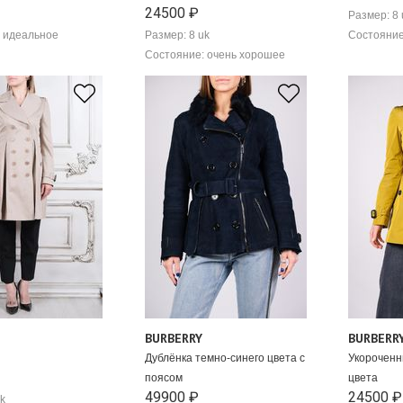
24500 ₽
Размер: 8 
 идеальное
Размер: 8 uk
Состояние
Состояние: очень хорошее
BURBERRY
BURBERR
Дублёнка темно-синего цвета с
Укороченн
поясом
цвета
49900 ₽
24500 ₽
k