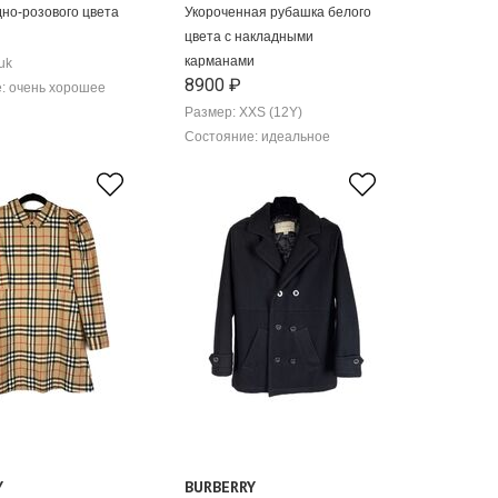
дно-розового цвета
Укороченная рубашка белого
цвета с накладными
карманами
uk
8900 ₽
: очень хорошее
Размер: XXS (12Y)
Состояние: идеальное
Y
BURBERRY