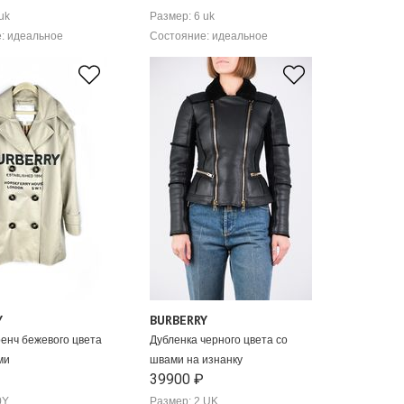
uk
Размер: 6 uk
: идеальное
Состояние: идеальное
Y
BURBERRY
ренч бежевого цвета
Дубленка черного цвета со
ми
швами на изнанку
39900 ₽
0Y
Размер: 2 UK