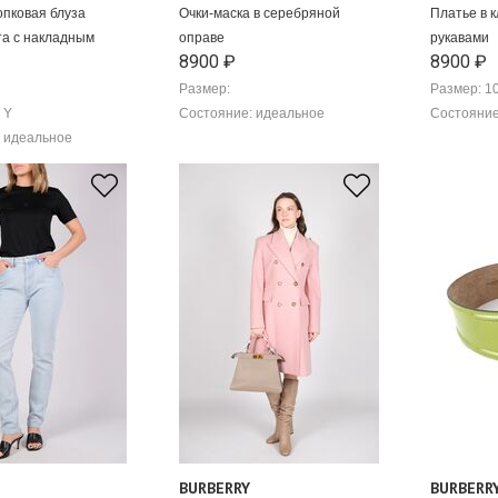
опковая блуза
Очки-маска в серебряной
Платье в 
та с накладным
оправе
рукавами
8900 ₽
8900 ₽
Размер:
Размер: 1
 Y
Состояние: идеальное
Состояние
 идеальное
BURBERRY
BURBERR