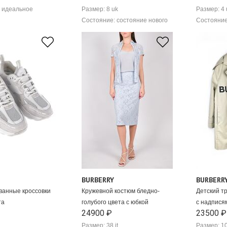
 идеальное
Размер: 8 uk
Размер: 4 
Состояние: состояние нового
Состояние
BURBERRY
BURBERR
ванные кроссовки
Кружевной костюм бледно-
Детский т
та
голубого цвета с юбкой
с надпися
24900 ₽
23500 ₽
Размер: 38 it
Размер: 1