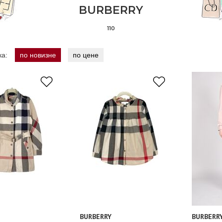
BURBERRY
110
ка:
по новизне
по цене
BURBERRY
BURBERR