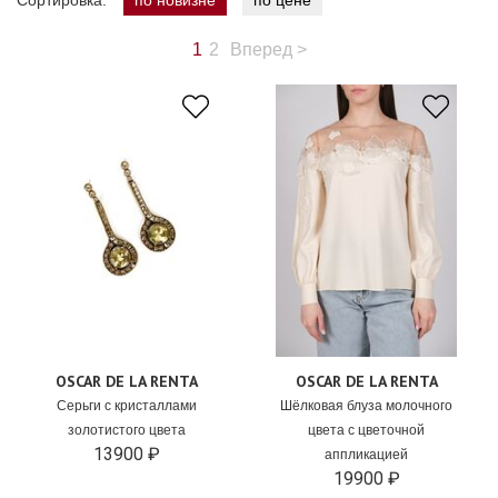
Сортировка:
по новизне
по цене
1
2
Вперед
>
OSCAR DE LA RENTA
OSCAR DE LA RENTA
Серьги с кристаллами
Шёлковая блуза молочного
золотистого цвета
цвета с цветочной
13900 ₽
аппликацией
19900 ₽