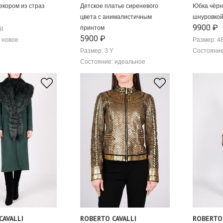
екором из страз
Детское платье сиреневого
Юбка чёрн
цвета с анималистичным
шнуровкой
9900 ₽
принтом
it
5900 ₽
 новое
Размер: 48
Размер: 3 Y
Состояние
Состояние: идеальное
CAVALLI
ROBERTO CAVALLI
ROBERTO 