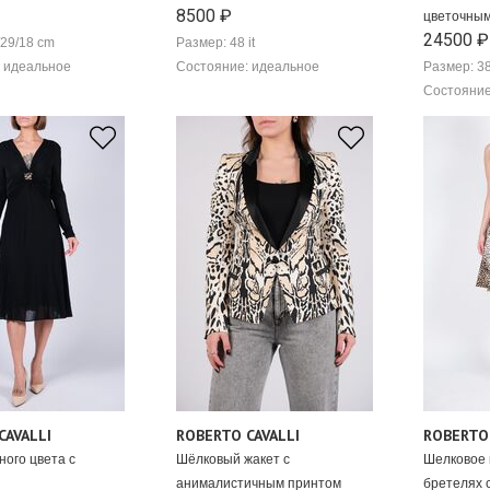
8500 ₽
цветочны
24500 ₽
/29/18 cm
Размер: 48 it
 идеальное
Состояние: идеальное
Размер: 38
Состояние
CAVALLI
ROBERTO CAVALLI
ROBERTO 
ного цвета с
Шёлковый жакет с
Шелковое 
анималистичным принтом
бретелях 