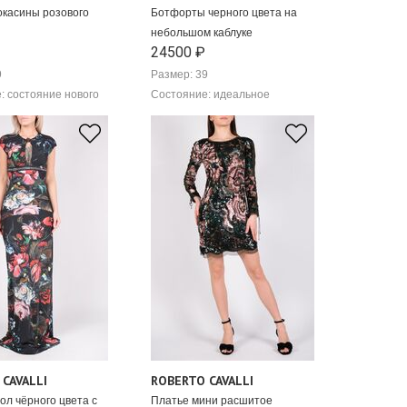
окасины розового
Ботфорты черного цвета на
небольшом каблуке
24500 ₽
9
Размер: 39
: состояние нового
Состояние: идеальное
CAVALLI
ROBERTO CAVALLI
ол чёрного цвета с
Платье мини расшитое