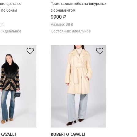
ого цвета со
Трикотажная юбка на шнуровке
 по бокам
с орнаментом
9900 ₽
 it
Размер: 38 it
: идеальное
Состояние: идеальное
CAVALLI
ROBERTO CAVALLI