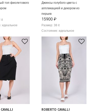
ый топ фиолетового
Джинсы голубого цвета с
зором
аппликацией и декором из
перьев
15900 ₽
 it
: идеальное
Размер: 38 it
Состояние: идеальное
CAVALLI
ROBERTO CAVALLI