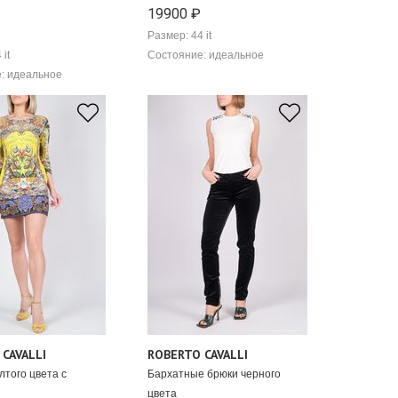
19900 ₽
Размер: 44 it
 it
Состояние: идеальное
: идеальное
CAVALLI
ROBERTO CAVALLI
лтого цвета с
Бархатные брюки черного
цвета