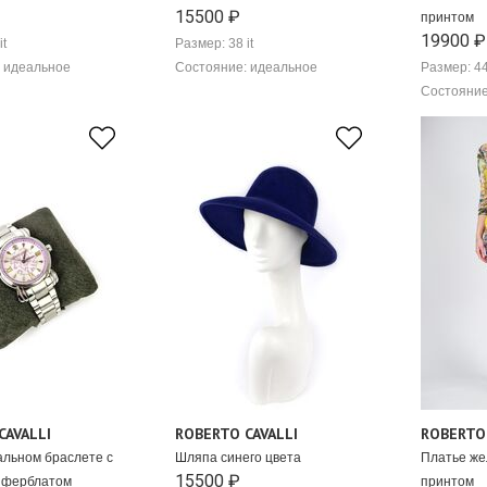
15500 ₽
принтом
19900 ₽
it
Размер: 38 it
 идеальное
Состояние: идеальное
Размер: 44
Состояние
CAVALLI
ROBERTO CAVALLI
ROBERTO 
альном браслете с
Шляпа синего цвета
Платье же
15500 ₽
иферблатом
принтом