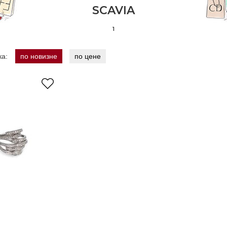
SCAVIA
1
ка:
по новизне
по цене