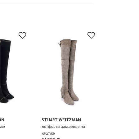
ON
STUART WEITZMAN
уке
Ботфорты замшевые на
каблуке