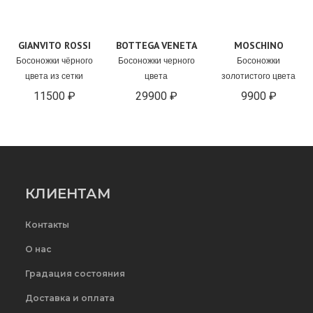
GIANVITO ROSSI
BOTTEGA VENETA
MOSCHINO
Босоножки чёрного
Босоножки черного
Босоножки
цвета из сетки
цвета
золотистого цвета
11500 ₽
29900 ₽
9900 ₽
КЛИЕНТАМ
Контакты
О нас
Градация состояния
Доставка и оплата