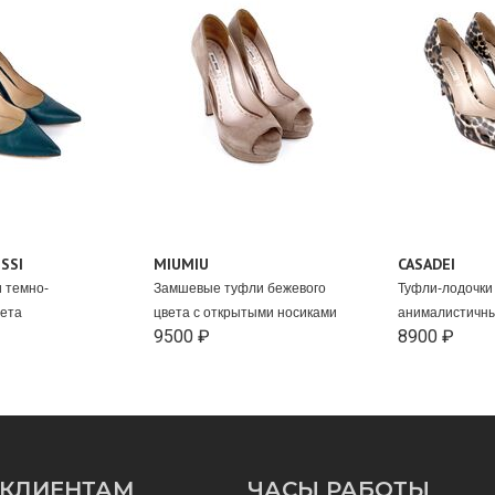
SSI
MIUMIU
CASADEI
 темно-
Замшевые туфли бежевого
Туфли-лодочки
вета
цвета с открытыми носиками
анималистичн
9500 ₽
8900 ₽
КЛИЕНТАМ
ЧАСЫ РАБОТЫ