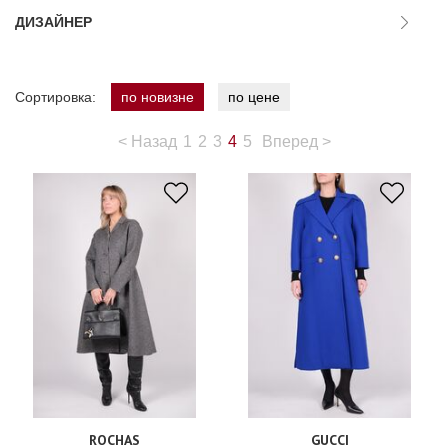
ДИЗАЙНЕР
Сортировка:
по новизне
по цене
<
Назад
1
2
3
4
5
Вперед
>
ROCHAS
GUCCI