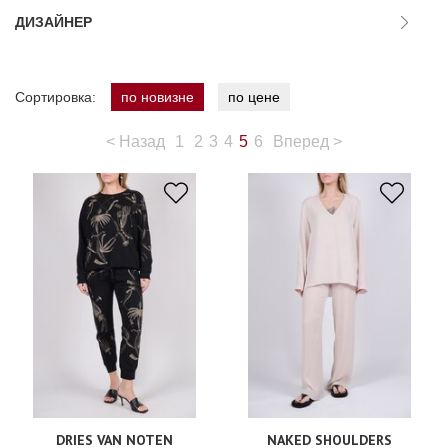
ДИЗАЙНЕР
Сортировка:
по новизне
по цене
<
Назад
1
2
3
4
5
6
Вперед
>
DRIES VAN NOTEN
NAKED SHOULDERS