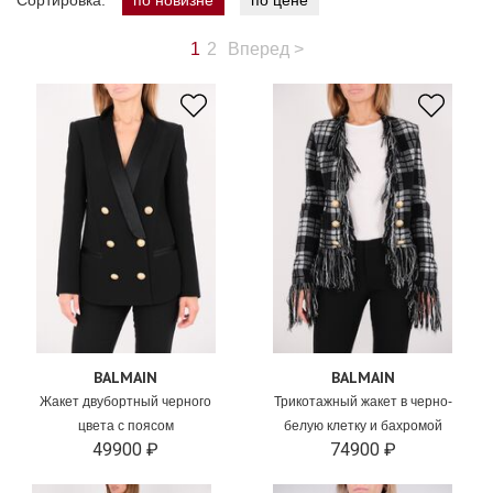
Сортировка:
по новизне
по цене
1
2
Вперед
>
BALMAIN
BALMAIN
Жакет двубортный черного
Трикотажный жакет в черно-
цвета с поясом
белую клетку и бахромой
49900 ₽
74900 ₽